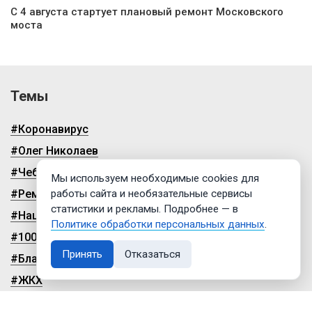
С 4 августа стартует плановый ремонт Московского
моста
Темы
#Коронавирус
#Олег Николаев
#Чебоксары
Мы используем необходимые cookies для
#Ремонт дорог
работы сайта и необязательные сервисы
статистики и рекламы. Подробнее — в
#Нацпроекты
Политике обработки персональных данных
.
#100-летие чувашской автономии
Принять
Отказаться
#Благоустройство
#ЖКХ