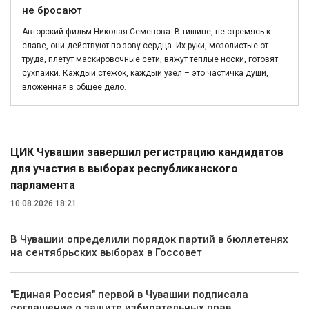
не бросают
Авторский фильм Николая Семенова. В тишине, не стремясь к
славе, они действуют по зову сердца. Их руки, мозолистые от
труда, плетут маскировочные сети, вяжут теплые носки, готовят
сухпайки. Каждый стежок, каждый узел – это частичка души,
вложенная в общее дело.
Политика
ЦИК Чувашии завершил регистрацию кандидатов
для участия в выборах республиканского
парламента
10.08.2026 18:21
В Чувашии определили порядок партий в бюллетенях
на сентябрьских выборах в Госсовет
"Единая Россия" первой в Чувашии подписала
соглашение о защите избирательных прав