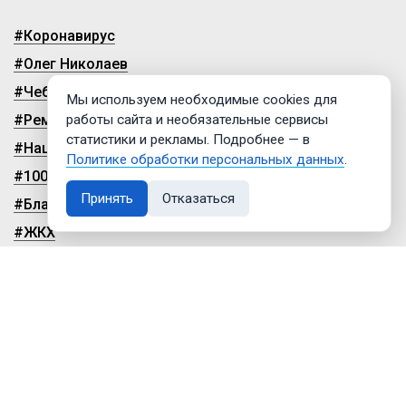
#Коронавирус
#Олег Николаев
#Чебоксары
Мы используем необходимые cookies для
работы сайта и необязательные сервисы
#Ремонт дорог
статистики и рекламы. Подробнее — в
#Нацпроекты
Политике обработки персональных данных
.
#100-летие чувашской автономии
Принять
Отказаться
#Благоустройство
#ЖКХ
© 2009-2026, ГТРК «Чувашия»
Политика обработки персональных данных
Настройки cookies