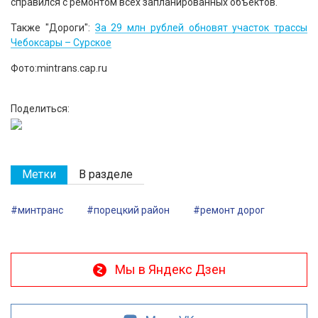
справился с ремонтом всех запланированных объектов.
Также "Дороги":
За 29 млн рублей обновят участок трассы
Чебоксары – Сурское
Фото:mintrans.cap.ru
Поделиться:
Метки
В разделе
#минтранс
#порецкий район
#ремонт дорог
Мы в Яндекс Дзен