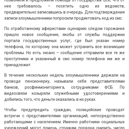
позвонили и предложили помощь от государства. Все, что от
нее требовалось – посетить одно из ведомств,
предварительно записавшись в очередь. Для подтверждения
записи злоумышленники попросили продиктовать код из смс.
По отработанному аферистами сценарию следом горожанке
пришло новое сообщение, якобы от службы поддержки
портала государственных услуг, где был указан номер
телефона, по которому она может устранить все возникшие
проблемы. Но есть нюанс – сообщение отправили все те же
преступники и указанный в смс номер телефона им же и
принадлежит.
В течение нескольких недель злоумышленники держали на
проводе пенсионерку, называли себя представителями
банков, росфинмониторинга, сотрудниками ФСБ. По
видеосвязи козыряли служебными удостоверениями и
добились того, что деньги оказались в их руках.
Чтобы предупредить граждан, полицейские проводят
встречи с представителями организаций, непосредственно
работающими с населением. Именно работники социальных
учреждений могут помочь стражам порядка снизить число