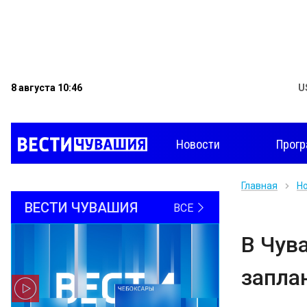
8 августа 10:46
U
Новости
Прог
Главная
Н
ВЕСТИ ЧУВАШИЯ
ВСЕ
В Чув
запла