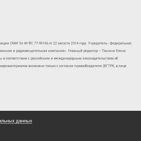
рации СМИ Эл № ФС 77-59166 от 22 августа 2014 года. Учредитель - федеральное
изионная и радиовещательная компания». Главный редактор – Панина Елена
 в соответствии с российским и международным законодательством об
 видеоматериалов возможно только с согласия правообладателя (ВГТРК, в лице
альных данных