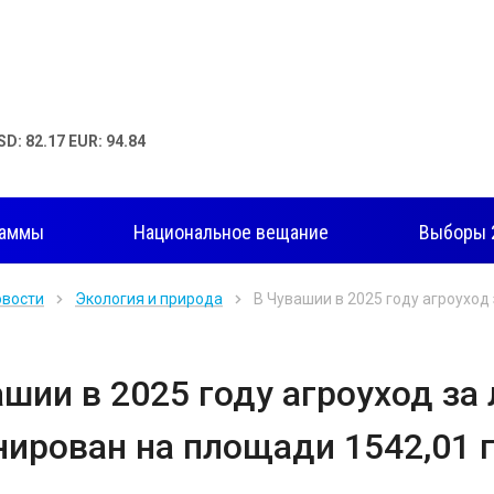
SD: 82.17 EUR: 94.84
раммы
Национальное вещание
Выборы 
овости
Экология и природа
В Чувашии в 2025 году агроуход
ашии в 2025 году агроуход з
нирован на площади 1542,01 