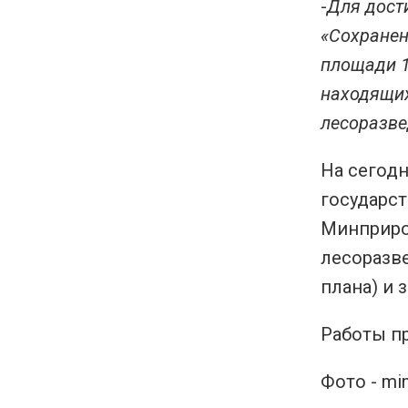
-
Для дост
«Сохранен
площади 1
находящих
лесоразве
На сегодн
государс
Минприрод
лесоразве
плана) и 
Работы п
Фото - min