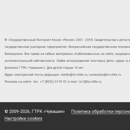
© «Государственный Интернет-Канал «Россия» 2001 - 2018. Свидетельство о регист
государственное унитарное предприятие «Всероссийская государственная телев
Валерьевна. Все права на любые материалы, опубликованные на сайте, защищены
интеллектуальной собственности. Любое использование текстовых, фото-, аудио- и
филиала ГТРК «Чувашия»). Для детей старше 16 лет.
Адрес электронной почты редакции: chebtv@tvr.chtts.ru, rusnewstv@tvr.chtts.ru
Реклама на сайте: тел. +7 (8352) 57-01-01, е-mail: ric1@tvr.chtts.ru
© 2009-2026, ГТРК «Чувашия»
Политика обработки персон
Настройки cookies