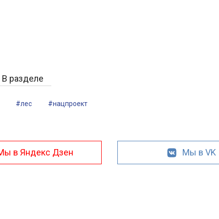
В разделе
#лес
#нацпроект
Мы в Яндекс Дзен
Мы в VK