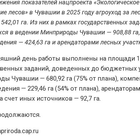
ижения показателей нацпроекта «Экологическое
ие лесов» в Чувашии в 2025 году агроуход за л
542,01 га. Из них в рамках государственных з
ся в ведении Минприроды Чувашии — 908,88 га
дения — 424,63 га и арендаторами лесных участк
яшний день работы выполнены на площади 1184
твенных заданий, доведенных до бюджетных 
ы Чувашии — 680,92 га (75% от плана), комп
дения — 229,46 га (54% от плана), арендаторам
за счет иных источников — 92,7 га.
родолжаются.
priroda.cap.ru