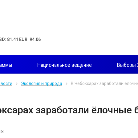
SD: 81.41 EUR: 94.06
раммы
Национальное вещание
Выборы 
овости
Экология и природа
В Чебоксарах заработали ёлочн
оксарах заработали ёлочные 
18