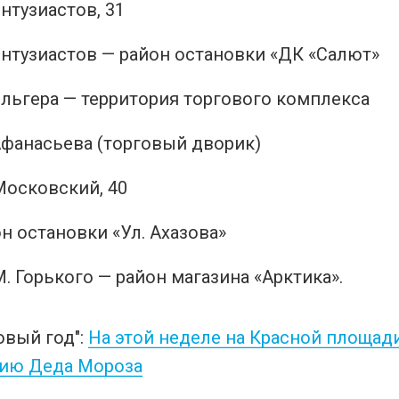
нтузиастов, 31
Энтузиастов — район остановки «ДК «Салют»
Эльгера — территория торгового комплекса
Афанасьева (торговый дворик)
Московский, 40
н остановки «Ул. Ахазова»
М. Горького — район магазина «Арктика».
овый год":
На этой неделе на Красной площад
ию Деда Мороза