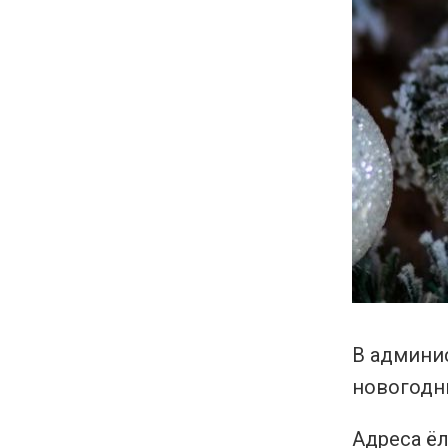
В админи
новогодни
Адреса ёл